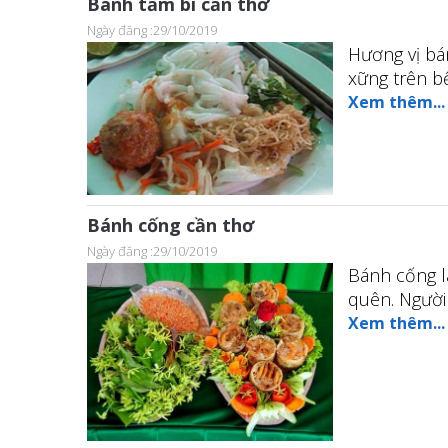
Bánh tầm bì cần thơ
Ngày đăng :29/10/2019
Hương vị bá
xững trên bế
Xem thêm...
Bánh cống cần thơ
Ngày đăng :29/10/2019
Bánh cống l
quên. Người
Xem thêm...