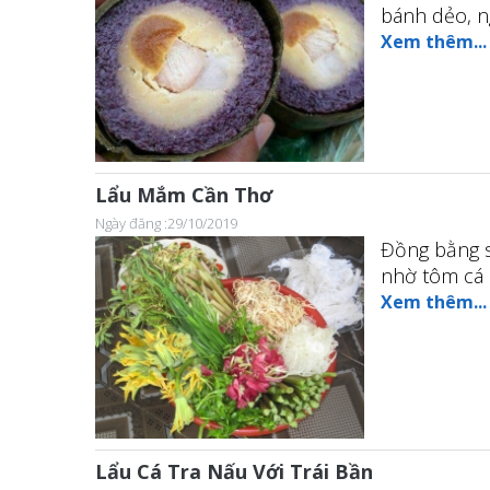
bánh dẻo, ng
Xem thêm...
Lẩu Mắm Cần Thơ
Ngày đăng :29/10/2019
Đồng bằng s
nhờ tôm cá 
Xem thêm...
Lẩu Cá Tra Nấu Với Trái Bần