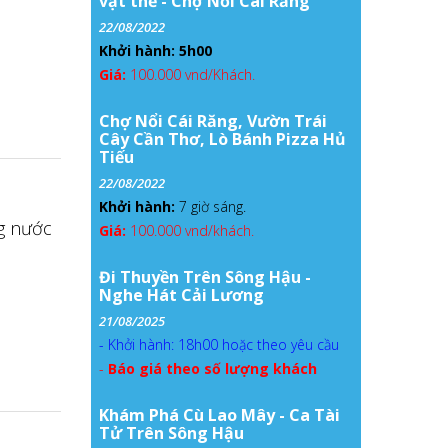
vật thể - Chợ Nổi Cái Răng
22/08/2022
Khởi hành: 5h00
Giá:
100.000 vnd/Khách.
Chợ Nổi Cái Răng, Vườn Trái
Cây Cần Thơ, Lò Bánh Pizza Hủ
Tiếu
22/08/2022
Khởi hành:
7 giờ sáng.
g nước
Giá:
100.000 vnd/khách.
Đi Thuyền Trên Sông Hậu -
Nghe Hát Cải Lương
21/08/2025
- Khởi hành: 18h00 hoặc theo yêu cầu
-
Báo giá theo số lượng khách
Khám Phá Cù Lao Mây - Ca Tài
Tử Trên Sông Hậu