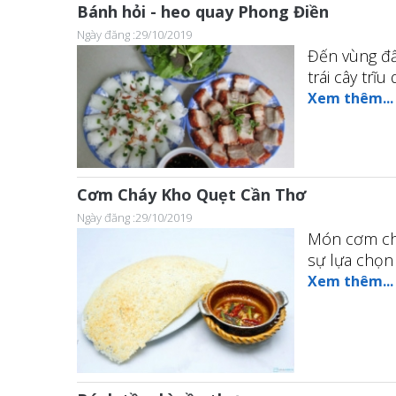
Bánh hỏi - heo quay Phong Điền
Ngày đăng :29/10/2019
Đến vùng đấ
trái cây trĩu
Xem thêm...
Cơm Cháy Kho Quẹt Cần Thơ
Ngày đăng :29/10/2019
Món cơm chá
sự lựa chọn 
Xem thêm...