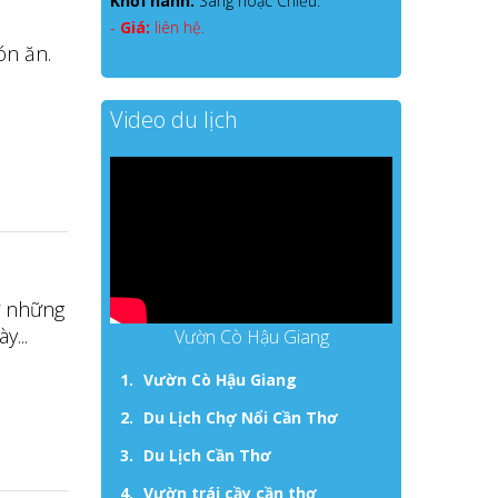
Khởi hành:
Sáng hoặc Chiều.
-
Giá:
liên hệ.
ón ăn.
Video du lịch
ừ những
...
Vườn Cò Hậu Giang
Vườn Cò Hậu Giang
Du Lịch Chợ Nổi Cần Thơ
Du Lịch Cần Thơ
Vườn trái cầy cần thơ