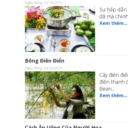
Ngày đăng :29/10/2019
Sự hấp dẫn 
dã mà chính 
Xem thêm...
Bông Điên Điển
Ngày đăng :29/10/2019
Cây điên điể
điền thanh đ
Bean...
Xem thêm...
Cách Ăn Uống Của Người Hoa