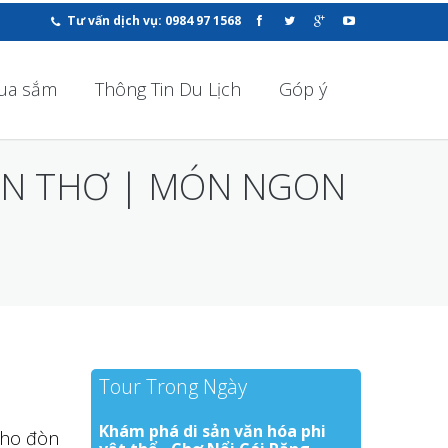
Tư vấn dịch vụ: 0984 97 1568
ua sắm
Thông Tin Du Lịch
Góp ý
ẦN THƠ | MÓN NGON
Tour Trong Ngày
Khám phá di sản văn hóa phi
cho đòn