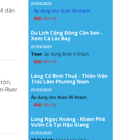
01/03/2023
uê dân
- Áp dụng cho đoàn 06 khách.
-
Giá:
liên hệ.
Du Lịch Cộng Đồng Cồn Sơn -
Xem Cá Lóc Bay
01/03/2023
Tour:
áp dụng đoàn 4 khách.
-
Giá:
liên hệ.
Làng Cổ Bình Thuỷ - Thiền Viện
tròn,
Trúc Lâm Phương Nam
n-River
01/03/2023
Áp dụng cho đoàn 06 khách.
-
Giá:
liên hệ.
Lung Ngọc Hoàng - Khám Phá
Vườn Cò Tại Hậu Giang
01/03/2023