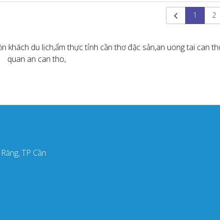
1
2
n khách du lịch,
ẩm thực tỉnh cần thơ đặc sản,
an uong tai can th
quan an can tho,
i Răng, TP Cần