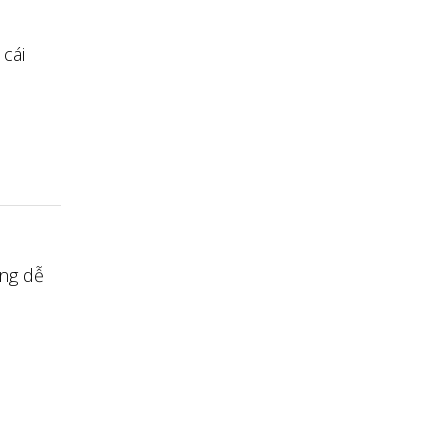
cái
ông dễ