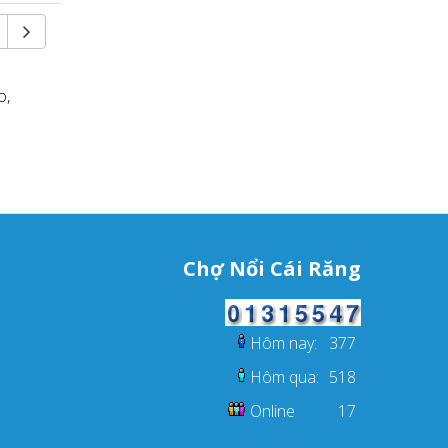
o,
Chợ Nổi Cái Răng
Hôm nay:
377
Hôm qua:
518
Online
17