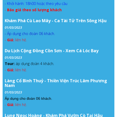
- Khởi hành: 18h00 hoặc theo yêu cầu
-
Báo giá theo số lượng khách
Khám Phá Cù Lao Mây - Ca Tài Tử Trên Sông Hậu
01/03/2023
- Áp dụng cho đoàn 06 khách.
-
Giá:
liên hệ.
Du Lịch Cộng Đồng Cồn Sơn - Xem Cá Lóc Bay
01/03/2023
Tour:
áp dụng đoàn 4 khách.
-
Giá:
liên hệ.
Làng Cổ Bình Thuỷ - Thiền Viện Trúc Lâm Phương
Nam
01/03/2023
Áp dụng cho đoàn 06 khách.
-
Giá:
liên hệ.
Lung Ngọc Hoàng - Khám Phá Vườn Cò Tại Hậu