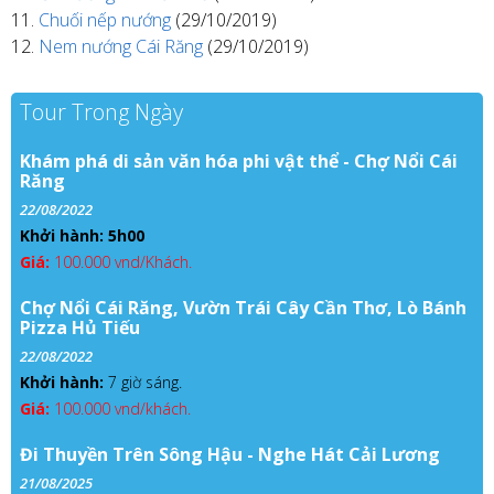
Chuối nếp nướng
(29/10/2019)
Nem nướng Cái Răng
(29/10/2019)
Tour Trong Ngày
Khám phá di sản văn hóa phi vật thể - Chợ Nổi Cái
Răng
22/08/2022
Khởi hành: 5h00
Giá:
100.000 vnd/Khách.
Chợ Nổi Cái Răng, Vườn Trái Cây Cần Thơ, Lò Bánh
Pizza Hủ Tiếu
22/08/2022
Khởi hành:
7 giờ sáng.
Giá:
100.000 vnd/khách.
Đi Thuyền Trên Sông Hậu - Nghe Hát Cải Lương
21/08/2025