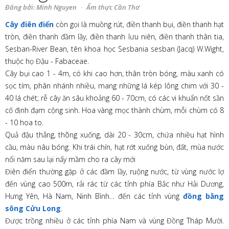
Đăng bởi: Minh Nguyen
Ẩm thực Cần Thơ
Cây điên điển
còn gọi là muồng rút, điền thanh bụi, điền thanh hạt
tròn, điền thanh đầm lầy, điền thanh lưu niên, điền thanh thân tia,
Sesban-River Bean, tên khoa học Sesbania sesban (Jacq) W.Wight,
thuộc họ Đậu - Fabaceae.
Cây bụi cao 1 - 4m, có khi cao hơn, thân tròn bóng, màu xanh có
sọc tím, phân nhánh nhiều, mang những lá kép lông chim với 30 -
40 lá chét; rễ cây ăn sâu khoảng 60 - 70cm, có các vi khuẩn nốt sần
cố định đạm cộng sinh. Hoa vàng mọc thành chùm, mỗi chùm có 8
- 10 hoa to.
Quả đậu thẳng, thõng xuống, dài 20 - 30cm, chứa nhiều hạt hình
cầu, màu nâu bóng. Khi trái chín, hạt rớt xuống bùn, đất, mùa nước
nổi năm sau lại nẩy mầm cho ra cây mới
Điên điển thường gặp ở các đầm lầy, ruộng nước, từ vùng nước lợ
đến vùng cao 500m, rải rác từ các tỉnh phía Bắc như Hải Dương,
Hưng Yên, Hà Nam, Ninh Bình… đến các tỉnh vùng
đồng bằng
sông Cửu Long
.
Được trồng nhiều ở các tỉnh phía Nam và vùng Đồng Tháp Mười.