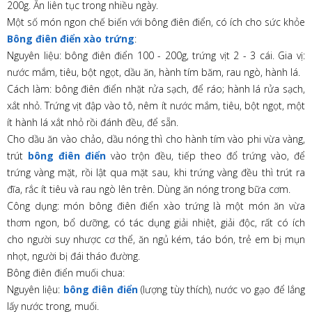
200g. Ăn liên tục trong nhiều ngày.
Một số món ngon chế biến với bông điên điển, có ích cho sức khỏe
Bông điên điển xào trứng
:
Nguyên liệu: bông điên điển 100 - 200g, trứng vịt 2 - 3 cái. Gia vị:
nước mắm, tiêu, bột ngọt, dầu ăn, hành tím băm, rau ngò, hành lá.
Cách làm: bông điên điển nhặt rửa sạch, để ráo; hành lá rửa sạch,
xắt nhỏ. Trứng vịt đập vào tô, nêm ít nước mắm, tiêu, bột ngọt, một
ít hành lá xắt nhỏ rồi đánh đều, để sẵn.
Cho dầu ăn vào chảo, dầu nóng thì cho hành tím vào phi vừa vàng,
trút
bông điên điển
vào trộn đều, tiếp theo đổ trứng vào, để
trứng vàng mặt, rồi lật qua mặt sau, khi trứng vàng đều thì trút ra
đĩa, rắc ít tiêu và rau ngò lên trên. Dùng ăn nóng trong bữa cơm.
Công dụng: món bông điên điển xào trứng là một món ăn vừa
thơm ngon, bổ dưỡng, có tác dụng giải nhiệt, giải độc, rất có ích
cho người suy nhược cơ thể, ăn ngủ kém, táo bón, trẻ em bị mụn
nhọt, người bị đái tháo đường.
Bông điên điển muối chua:
Nguyên liệu:
bông điên điển
(lượng tùy thích), nước vo gạo để lắng
lấy nước trong, muối.