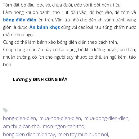
Tôm đất bỏ đầu, bóc vỏ, chừa đuôi, ướp với ít bột nêm, tiêu.
Làm nóng khuôn bánh, cho 1 ít dầu vào, đổ bột vào, để tôm và
bông điên điển
lên trên. Vặn lửa nhỏ cho đến khi vành bánh vàng
giòn là được.
Ăn bánh khọt
cùng với các loại rau sống, chấm nước
mắm chua ngọt.
Cũng có thể làm bánh xèo bông điên điển theo cách trên.
Công dụng: món ăn này có tác dụng bổ khí dưỡng huyết, an thần,
nhuận trường, có ích cho người suy nhược cơ thể, ăn ngủ kém, táo
bón.
Lương y ĐINH CÔNG BẢY
bong-dien-dien
,
mua-hoa-dien-dien
,
mua-bong-dien-dien
,
am-thuc-can-tho
,
mon-ngon-can-tho
,
bong dien dien mien tay
,
mien tay mua nuoc noi
,