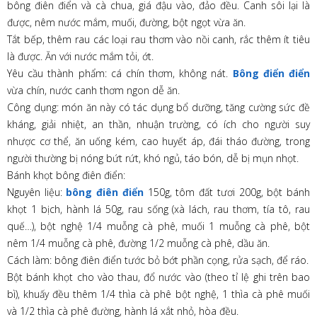
bông điên điển và cà chua, giá đậu vào, đảo đều. Canh sôi lại là
được, nêm nước mắm, muối, đường, bột ngọt vừa ăn.
Tắt bếp, thêm rau các loại rau thơm vào nồi canh, rắc thêm ít tiêu
là được. Ăn với nước mắm tỏi, ớt.
Yêu cầu thành phẩm: cá chín thơm, không nát.
Bông điển điển
vừa chín, nước canh thơm ngon dễ ăn.
Công dụng: món ăn này có tác dụng bổ dưỡng, tăng cường sức đề
kháng, giải nhiệt, an thần, nhuận trường, có ích cho người suy
nhược cơ thể, ăn uống kém, cao huyết áp, đái tháo đường, trong
người thường bị nóng bứt rứt, khó ngủ, táo bón, dễ bị mụn nhọt.
Bánh khọt bông điên điển:
Nguyên liệu:
bông điên điển
150g, tôm đất tươi 200g, bột bánh
khọt 1 bịch, hành lá 50g, rau sống (xà lách, rau thơm, tía tô, rau
quế…), bột nghệ 1/4 muỗng cà phê, muối 1 muỗng cà phê, bột
nêm 1/4 muỗng cà phê, đường 1/2 muỗng cà phê, dầu ăn.
Cách làm: bông điên điển tước bỏ bớt phần cọng, rửa sạch, để ráo.
Bột bánh khọt cho vào thau, đổ nước vào (theo tỉ lệ ghi trên bao
bì), khuấy đều thêm 1/4 thìa cà phê bột nghệ, 1 thìa cà phê muối
và 1/2 thìa cà phê đường, hành lá xắt nhỏ, hòa đều.