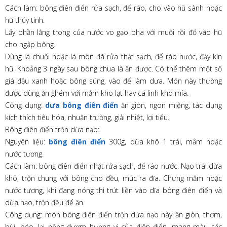
Cách làm: bông điên điển rửa sạch, để ráo, cho vào hũ sành hoặc
hũ thủy tinh.
Lấy phần lắng trong của nước vo gạo pha với muối rồi đổ vào hũ
cho ngập bông.
Dùng lá chuối hoặc lá môn đã rửa thật sạch, để ráo nước, đậy kín
hũ. Khoảng 3 ngày sau bông chua là ăn được. Có thể thêm một số
giá đậu xanh hoặc bông súng, vào để làm dưa. Món này thường
được dùng ăn ghém với mắm kho lạt hay cá linh kho mía.
Công dụng:
dưa bông điên điển
ăn giòn, ngon miệng, tác dụng
kích thích tiêu hóa, nhuận trường, giải nhiệt, lợi tiểu.
Bông điên điển trộn dừa nạo:
Nguyên liệu:
bông điên điển
300g, dừa khô 1 trái, mắm hoặc
nước tương.
Cách làm: bông điên điển nhặt rửa sạch, để ráo nước. Nạo trái dừa
khô, trộn chung với bông cho đều, múc ra đĩa. Chưng mắm hoặc
nước tương, khi đang nóng thì trút liền vào dĩa bông điên điển và
dừa nạo, trộn đều để ăn.
Công dụng: món bông điên điển trộn dừa nạo này ăn giòn, thơm,
bùi, béo, lại nồng đượm hương vị của điên điển, mang màu sắc