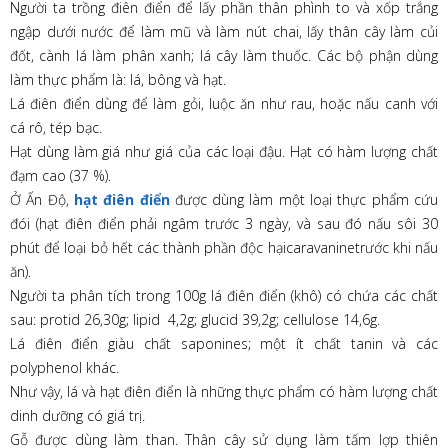
Người ta trồng điên điển để lấy phần thân phình to và xốp trắng
ngập dưới nước để làm mũ và làm nút chai, lấy thân cây làm củi
đốt, cành lá làm phân xanh; lá cây làm thuốc. Các bộ phận dùng
làm thực phẩm là: lá, bông và hạt.
Lá điên điển dùng để làm gỏi, luộc ăn như rau, hoặc nấu canh với
cá rô, tép bạc.
Hạt dùng làm giá như giá của các loại đậu. Hạt có hàm lượng chất
đạm cao (37 %).
Ở Ấn Độ,
hạt điên điển
được dùng làm một loại thực phẩm cứu
đói (hạt điên điển phải ngâm trước 3 ngày, và sau đó nấu sôi 30
phút để loại bỏ hết các thành phần độc hạicaravaninetrước khi nấu
ăn).
Người ta phân tích trong 100g lá điên điển (khô) có chứa các chất
sau: protid 26,30g; lipid 4,2g; glucid 39,2g; cellulose 14,6g.
Lá điên điển giàu chất saponines; một ít chất tanin và các
polyphenol khác.
Như vậy, lá và hạt điên điển là những thực phẩm có hàm lượng chất
dinh dưỡng có giá trị.
Gỗ được dùng làm than. Thân cây sử dụng làm tấm lợp thiên