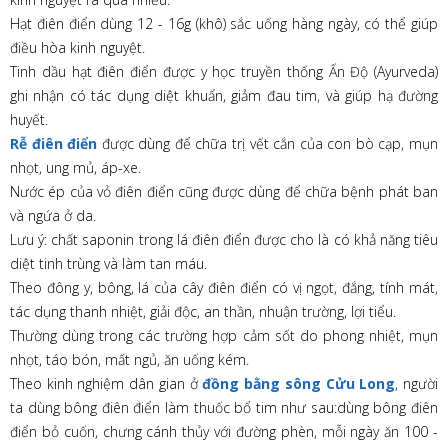
Hạt điên điển dùng 12 - 16g (khô) sắc uống hàng ngày, có thể giúp
điều hòa kinh nguyệt.
Tinh dầu hạt điên điển được y học truyền thống Ấn Độ (Ayurveda)
ghi nhận có tác dụng diệt khuẩn, giảm đau tim, và giúp hạ đường
huyết.
Rễ điên điển
được dùng để chữa trị vết cắn của con bò cạp, mụn
nhọt, ung mủ, áp-xe.
Nước ép của vỏ điên điển cũng được dùng để chữa bệnh phát ban
và ngứa ở da.
Lưu ý: chất saponin trong lá điên điển được cho là có khả năng tiêu
diệt tinh trùng và làm tan máu.
Theo đông y, bông, lá của cây điên điển có vị ngọt, đắng, tính mát,
tác dụng thanh nhiệt, giải độc, an thần, nhuận trường, lợi tiểu.
Thường dùng trong các trường hợp cảm sốt do phong nhiệt, mụn
nhọt, táo bón, mất ngủ, ăn uống kém.
Theo kinh nghiệm dân gian ở
đồng bằng sông Cửu Long
, người
ta dùng bông điên điển làm thuốc bổ tim như sau:dùng bông điên
điển bỏ cuốn, chưng cánh thủy với đường phèn, mỗi ngày ăn 100 -