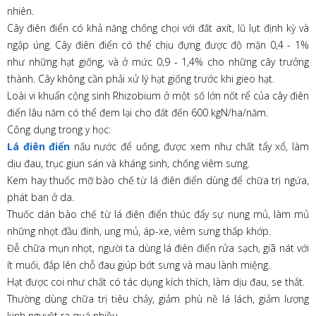
nhiên.
Cây điên điển có khả năng chống chọi với đất axít, lũ lụt định kỳ và
ngập úng. Cây điên điển có thể chịu đựng được độ mặn 0,4 - 1%
như những hạt giống, và ở mức 0,9 - 1,4% cho những cây trưởng
thành. Cây không cần phải xử lý hạt giống trước khi gieo hạt.
Loài vi khuẩn cộng sinh Rhizobium ở một số lớn nốt rể của cây điên
điển lâu năm có thể đem lại cho đất đến 600 kgN/ha/năm.
Công dụng trong y học:
Lá điên điển
nấu nước để uống, được xem như chất tẩy xổ, làm
dịu đau, trục giun sán và kháng sinh, chống viêm sưng.
Kem hay thuốc mỡ bào chế từ lá điên điển dùng để chữa trị ngứa,
phát ban ở da.
Thuốc dán bào chế từ lá điên điển thúc đẩy sự nung mủ, làm mủ
những nhọt đầu đinh, ung mủ, áp-xe, viêm sưng thấp khớp.
Đễ chữa mụn nhọt, người ta dùng lá điên điển rửa sạch, giã nát với
ít muối, đắp lên chỗ đau giúp bớt sưng và mau lành miệng.
Hạt được coi như chất có tác dụng kích thích, làm dịu đau, se thắt.
Thường dùng chữa trị tiêu chảy, giảm phù nề lá lách, giảm lượng
kinh nguyệt ra quá nhiều.