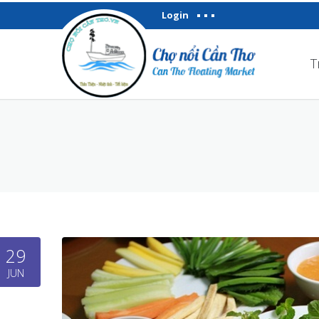
Login
T
29
JUN