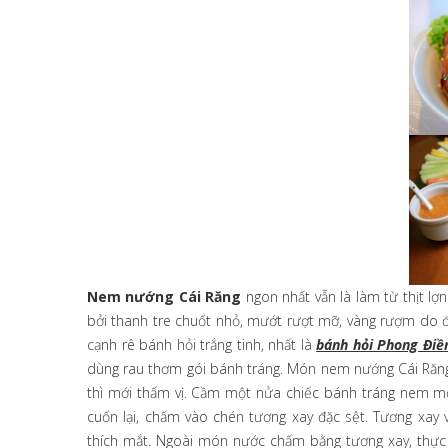
Nem nướng Cái Răng
ngon nhất vẫn là làm từ thịt lợn
bởi thanh tre chuốt nhỏ, mướt rượt mỡ, vàng rượm do 
cạnh rê bánh hỏi trắng tinh, nhất là
bánh hỏi Phong Điề
dùng rau thơm gói bánh tráng. Món nem nướng Cái Răng lạ
thì mới thấm vị. Cầm một nửa chiếc bánh tráng nem mỏn
cuốn lại, chấm vào chén tương xay đặc sệt. Tương xay
thích mắt. Ngoài món nước chấm bằng tương xay, thực