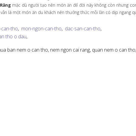
 Răng
mặc dù người tạo nên món ăn để đời này không còn nhưng co
y vẫn là một món ăn du khách nên thưởng thức mỗi lần có dịp ngang q
-can-tho
,
mon-ngon-can-tho
,
dac-san-can-tho
,
n tho o dau
,
ua ban nem o can tho,
nem ngon cai rang,
quan nem o can tho