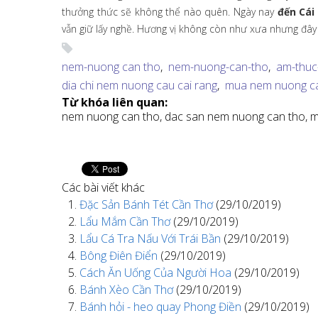
thưởng thức sẽ không thể nào quên.
Ngày nay
đến Cái
vẫn giữ lấy nghề. Hương vị không còn như xưa nhưng đâ
nem-nuong can tho
,
nem-nuong-can-tho
,
am-thuc
dia chi nem nuong cau cai rang
,
mua nem nuong ca
Từ khóa liên quan:
nem nuong can tho,
dac san nem nuong can tho,
m
Các bài viết khác
Đặc Sản Bánh Tét Cần Thơ
(29/10/2019)
Lẩu Mắm Cần Thơ
(29/10/2019)
Lẩu Cá Tra Nấu Với Trái Bần
(29/10/2019)
Bông Điên Điển
(29/10/2019)
Cách Ăn Uống Của Người Hoa
(29/10/2019)
Bánh Xèo Cần Thơ
(29/10/2019)
Bánh hỏi - heo quay Phong Điền
(29/10/2019)