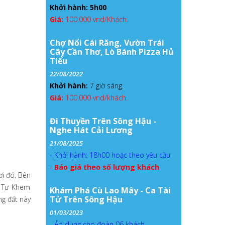
Khởi hành: 5h00
Giá:
100.000 vnd/Khách.
Chợ Nổi Cái Răng, Vườn Trái
Cây Cần Thơ, Lò Bánh Pizza Hủ
Tiếu
22/08/2022
Khởi hành:
7 giờ sáng.
Giá:
100.000 vnd/khách.
Đi Thuyền Trên Sông Hậu -
Nghe Hát Cải Lương
21/08/2025
- Khởi hành: 18h00 hoặc theo yêu cầu
-
Báo giá theo số lượng khách
ơi đó. Bên
à Tư Khem
Khám Phá Cù Lao Mây - Ca Tài
Tử Trên Sông Hậu
ng đất này
01/03/2023
- Áp dụng cho đoàn 06 khách.