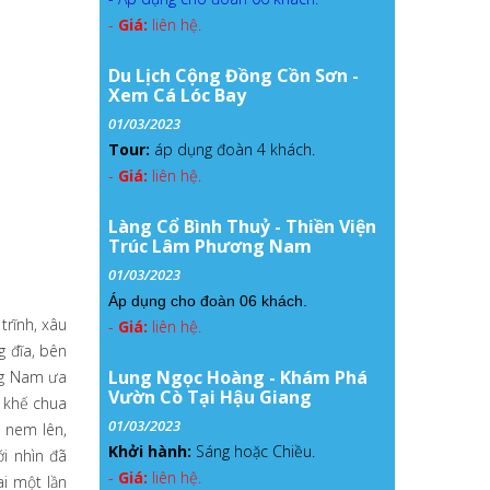
-
Giá:
liên hệ.
Du Lịch Cộng Đồng Cồn Sơn -
Xem Cá Lóc Bay
01/03/2023
Tour:
áp dụng đoàn 4 khách.
-
Giá:
liên hệ.
Làng Cổ Bình Thuỷ - Thiền Viện
Trúc Lâm Phương Nam
01/03/2023
Áp dụng cho đoàn 06 khách.
trĩnh, xâu
-
Giá:
liên hệ.
 đĩa, bên
Lung Ngọc Hoàng - Khám Phá
ng Nam ưa
Vườn Cò Tại Hậu Giang
i khế chua
01/03/2023
n nem lên,
Khởi hành:
Sáng hoặc Chiều.
i nhìn đã
-
Giá:
liên hệ.
i một lần