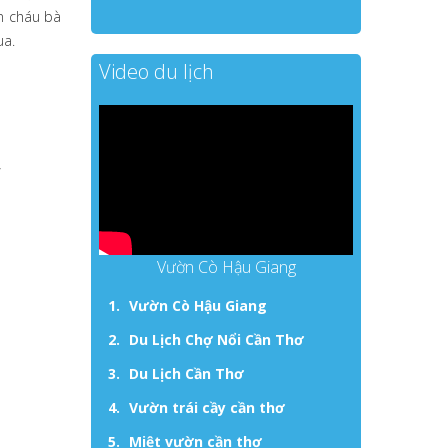
n cháu bà
ua.
Video du lịch
,
Vườn Cò Hậu Giang
Vườn Cò Hậu Giang
Du Lịch Chợ Nổi Cần Thơ
Du Lịch Cần Thơ
Vườn trái cầy cần thơ
Miệt vườn cần thơ