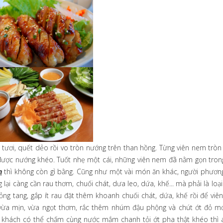
 tươi, quết dẻo rồi vo tròn nướng trên than hồng. Từng viên nem tròn 
được nướng khéo. Tuốt nhẹ một cái, những viên nem đã nằm gọn trong
n
thì không còn gì bằng.
Cũng như một vài món ăn khác, người phươ
i càng cần rau thơm, chuối chát, dưa leo, dứa, khế... mà phải là loạ
g tang, gắp ít rau đặt thêm khoanh chuối chát, dứa, khế rồi để viê
 vừa mịn, vừa ngọt thơm, rắc thêm nhúm đậu phộng và chút ớt đỏ mớ
 khách có thể chấm cùng nước mắm chanh tỏi ớt pha thật khéo thì a