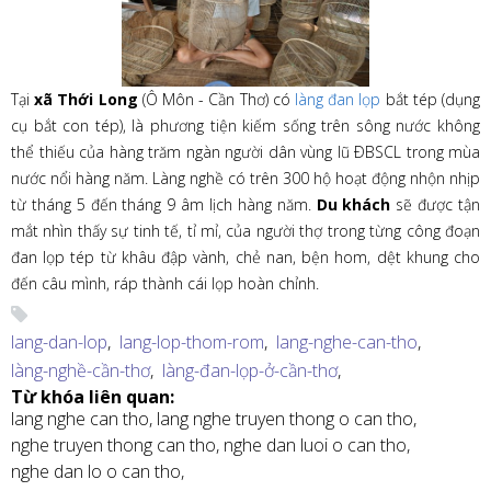
Tại
xã Thới Long
(Ô Môn - Cần Thơ) có
làng đan lọp
bắt tép (dụng
cụ bắt con tép), là phương tiện kiếm sống trên sông nước không
thể thiếu của hàng trăm ngàn người dân vùng lũ ÐBSCL trong mùa
nước nổi hàng năm. Làng nghề có trên 300 hộ hoạt động nhộn nhịp
từ tháng 5 đến tháng 9 âm lịch hàng năm.
Du khách
sẽ được tận
mắt nhìn thấy sự tinh tế, tỉ mỉ, của người thợ trong từng công đoạn
đan lọp tép từ khâu đập vành, chẻ nan, bện hom, dệt khung cho
đến câu mình, ráp thành cái lọp hoàn chỉnh.
lang-dan-lop
,
lang-lop-thom-rom
,
lang-nghe-can-tho
,
làng-nghề-cần-thơ
,
làng-đan-lọp-ở-cần-thơ
,
Từ khóa liên quan:
lang nghe can tho,
lang nghe truyen thong o can tho,
nghe truyen thong can tho,
nghe dan luoi o can tho,
nghe dan lo o can tho,