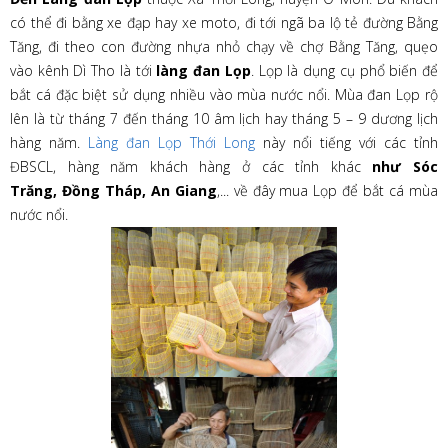
có thể đi bằng xe đạp hay xe moto, đi tới ngã ba lộ tẻ đường Bằng
Tăng, đi theo con đường nhựa nhỏ chạy về chợ Bằng Tăng, quẹo
vào kênh Dì Tho là tới
làng đan Lọp
. Lọp là dụng cụ phổ biến để
bắt cá đặc biệt sử dụng nhiều vào mùa nước nổi. Mùa đan Lọp rộ
lên là từ tháng 7 đến tháng 10 âm lịch hay tháng 5 – 9 dương lịch
hàng năm.
Làng đan Lọp Thới Long
này nổi tiếng với các tỉnh
ĐBSCL, hàng năm khách hàng ở các tỉnh khác
như Sóc
Trăng, Đồng Tháp, An Giang
,... về đây mua Lọp để bắt cá mùa
nước nổi.