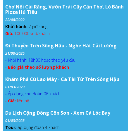
Chợ Nổi Cái Răng, Vườn Trái Cây Cần Thơ, Lò Bánh
Pizza Hủ Tiếu
22/08/2022
Khởi hành:
7 giờ sáng.
Giá:
100.000 vnd/khách.
Đi Thuyền Trên Sông Hậu - Nghe Hát Cải Lương
21/08/2025
- Khởi hành: 18h00 hoặc theo yêu cầu
-
Báo giá theo số lượng khách
Khám Phá Cù Lao Mây - Ca Tài Tử Trên Sông Hậu
01/03/2023
- Áp dụng cho đoàn 06 khách.
-
Giá:
liên hệ.
Du Lịch Cộng Đồng Cồn Sơn - Xem Cá Lóc Bay
01/03/2023
Tour:
áp dụng đoàn 4 khách.