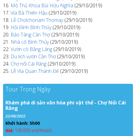
Mộ Thủ Khoa Bùi Hữu Nghĩa
(29/10/2019)
Vía Bà Thiên Hậu
(29/10/2019)
Lễ Cholchonam Thomay
(29/10/2019)
Hội Đình Bình Thủy
(29/10/2019)
Bảo Tàng Cần Thơ
(29/10/2019)
Nhà cố Bình Thủy
(29/10/2019)
Vườn cò Bằng Lăng
(29/10/2019)
Du lich vườn Cần Thơ
(29/10/2019)
Chợ nổi Cái Răng
(29/10/2019)
Lễ Vía Quan Thánh Đế
(29/10/2019)
Tour Trong Ngày
Khám phá di sản văn hóa phi vật thể - Chợ Nổi Cái
Răng
22/08/2022
Khởi hành: 5h00
Giá:
100.000 vnd/Khách.