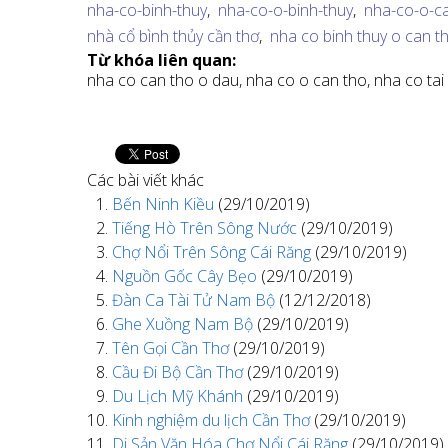
nha-co-binh-thuy
,
nha-co-o-binh-thuy
,
nha-co-o-c
nhà cổ bình thủy cần thơ
,
nha co binh thuy o can t
Từ khóa liên quan:
nha co can tho o dau,
nha co o can tho,
nha co tai
Các bài viết khác
Bến Ninh Kiều
(29/10/2019)
Tiếng Hò Trên Sông Nước
(29/10/2019)
Chợ Nổi Trên Sông Cái Răng
(29/10/2019)
Nguồn Gốc Cây Bẹo
(29/10/2019)
Đàn Ca Tài Tử Nam Bộ
(12/12/2018)
Ghe Xuồng Nam Bộ
(29/10/2019)
Tên Gọi Cần Thơ
(29/10/2019)
Cầu Đi Bộ Cần Thơ
(29/10/2019)
Du Lịch Mỹ Khánh
(29/10/2019)
Kinh nghiệm du lịch Cần Thơ
(29/10/2019)
Di Sản Văn Hóa Chơ Nổi Cái Răng
(29/10/2019)