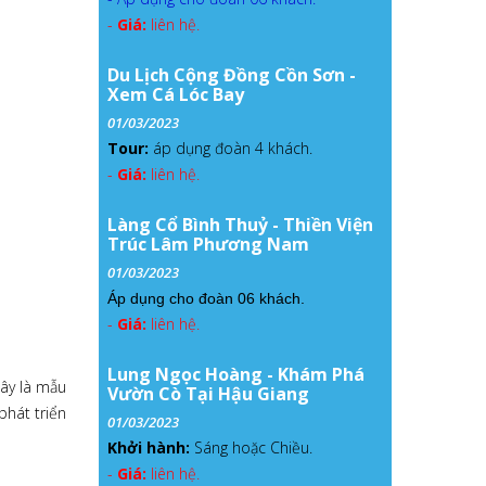
-
Giá:
liên hệ.
Du Lịch Cộng Đồng Cồn Sơn -
Xem Cá Lóc Bay
01/03/2023
Tour:
áp dụng đoàn 4 khách.
-
Giá:
liên hệ.
Làng Cổ Bình Thuỷ - Thiền Viện
Trúc Lâm Phương Nam
01/03/2023
Áp dụng cho đoàn 06 khách.
-
Giá:
liên hệ.
Lung Ngọc Hoàng - Khám Phá
Ðây là mẫu
Vườn Cò Tại Hậu Giang
phát triển
01/03/2023
Khởi hành:
Sáng hoặc Chiều.
-
Giá:
liên hệ.