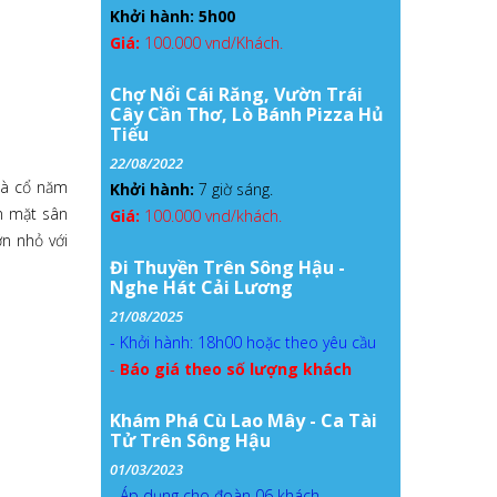
Khởi hành: 5h00
Giá:
100.000 vnd/Khách.
Chợ Nổi Cái Răng, Vườn Trái
Cây Cần Thơ, Lò Bánh Pizza Hủ
Tiếu
22/08/2022
hà cổ năm
Khởi hành:
7 giờ sáng.
n mặt sân
Giá:
100.000 vnd/khách.
ớn nhỏ với
Đi Thuyền Trên Sông Hậu -
Nghe Hát Cải Lương
21/08/2025
- Khởi hành: 18h00 hoặc theo yêu cầu
-
Báo giá theo số lượng khách
Khám Phá Cù Lao Mây - Ca Tài
Tử Trên Sông Hậu
01/03/2023
- Áp dụng cho đoàn 06 khách.