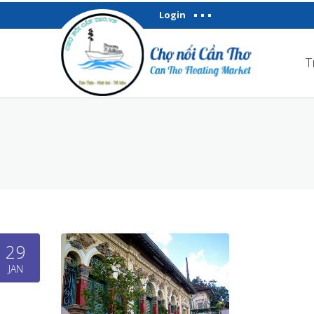
Login
T
29
JAN